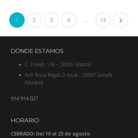
1
2
3
4
…
13
DÓNDE ESTAMOS
C. Toledo 136 – 28005 Madrid
Avd. Rosa Regás 3, local – 28907 Getafe
(Madrid)
914 914 027
HORARIO
CERRADO: Del 10 al 23 de agosto