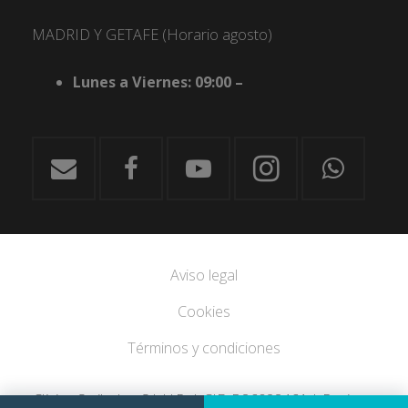
MADRID Y GETAFE (Horario agosto)
Lunes a Viernes: 09:00 –
Aviso legal
Cookies
Términos y condiciones
Clínica Smilodon S.L.U.P. | CIF: B86028461 | Registro