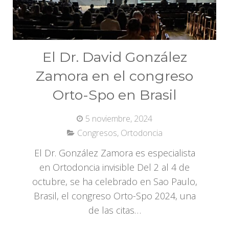
El Dr. David González
Zamora en el congreso
Orto-Spo en Brasil
5 noviembre, 2024
Congresos
,
Ortodoncia
El Dr. González Zamora es especialista
en Ortodoncia invisible Del 2 al 4 de
octubre, se ha celebrado en Sao Paulo,
Brasil, el congreso Orto-Spo 2024, una
de las citas…