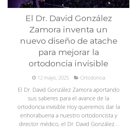
El Dr. David González
Zamora inventa un
nuevo diseño de atache
para mejorar la
ortodoncia invisible
12 mayo, 2025
Ortodoncia
El Dr. David González Zamora aportando
sus saberes para el avance de la
ortodoncia invisible Hoy queremos dar la
enhorabuena a nuestro ortodoncista y
director médico, el Dr. David González…