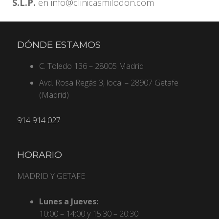
S.L.P.
en info@clinicasmilodon.com
DÓNDE ESTAMOS
C. Toledo 136 – 28005 Madrid
Avd. Rosa Regás 3, local – 28907 Getafe
(Madrid)
914 914 027
HORARIO
MADRID Y GETAFE
Lunes a Jueves:
10:00 – 14:00 y 15:30 – 20:30