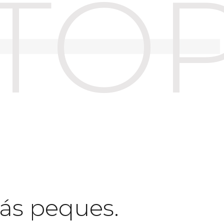
OP
ás peques.