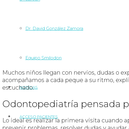
Dr. David González Zamora
Equipo Smilodon
Muchos niños llegan con nervios, dudas o ex
acompañamos a cada peque a su ritmo, expli
escuchado.
NOTICIAS
Odontopediatría pensada par
ACCESO PACIENTES
Lo ideal es realizar la primera visita cuando
prevenir problemas, resolver dudas y ayudar a