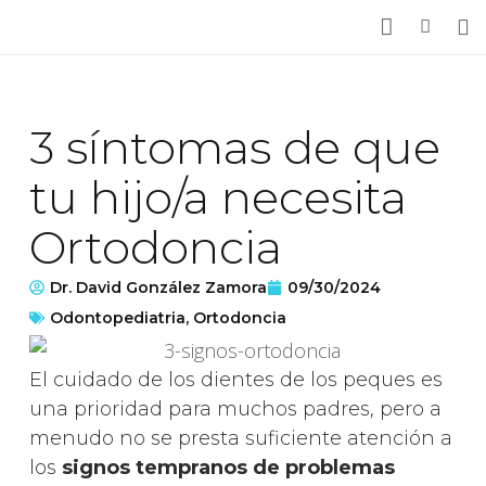
Tratamientos
Casos clínicos
3 síntomas de que
La Clínica
tu hijo/a necesita
Noticias
Ortodoncia
Acceso Pacientes
Dr. David González Zamora
09/30/2024
Odontopediatria
,
Ortodoncia
Pedir cita
El cuidado de los dientes de los peques es
una prioridad para muchos padres, pero a
menudo no se presta suficiente atención a
los
signos tempranos de problemas