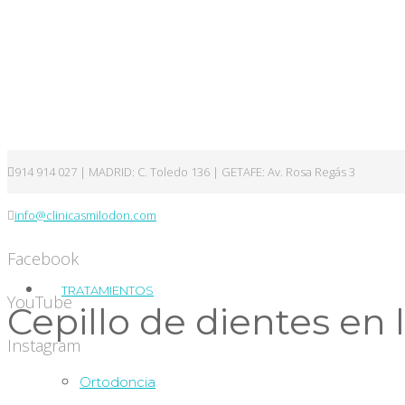
914 914 027 | MADRID: C. Toledo 136 | GETAFE: Av. Rosa Regás 3
info@clinicasmilodon.com
Facebook
TRATAMIENTOS
YouTube
Cepillo de dientes en 
Instagram
Ortodoncia