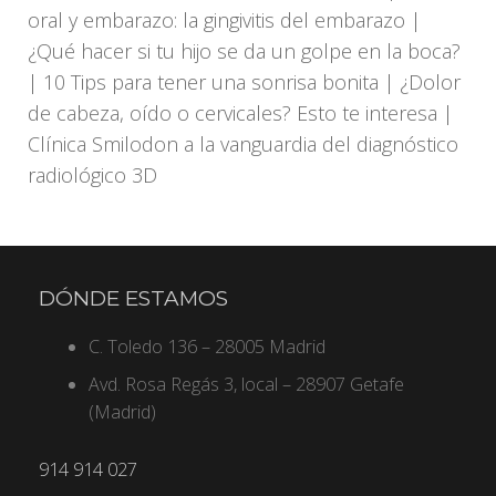
oral y embarazo: la gingivitis del embarazo |
¿Qué hacer si tu hijo se da un golpe en la boca?
| 10 Tips para tener una sonrisa bonita | ¿Dolor
de cabeza, oído o cervicales? Esto te interesa |
Clínica Smilodon a la vanguardia del diagnóstico
radiológico 3D
DÓNDE ESTAMOS
C. Toledo 136 – 28005 Madrid
Avd. Rosa Regás 3, local – 28907 Getafe
(Madrid)
914 914 027