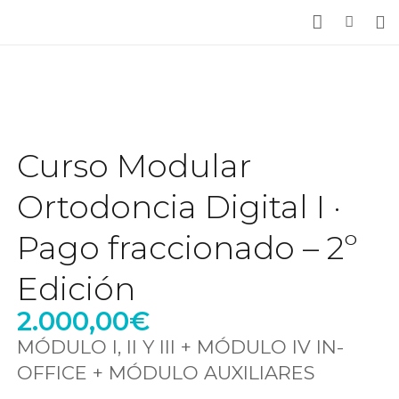
Tratamientos
Casos clínicos
La Clínica
Curso Modular
Noticias
Ortodoncia Digital I ·
Acceso Pacientes
Pago fraccionado – 2º
Pedir cita
Edición
2.000,00
€
MÓDULO I, II Y III + MÓDULO IV IN-
OFFICE + MÓDULO AUXILIARES